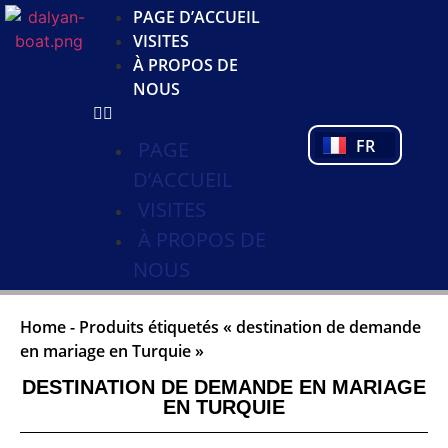
JA
PAGE D’ACCUEIL
KO
VISITES
DE
À PROPOS DE
NL
NOUS
PL
PT
FR
TR
PAGE
D’ACCUEIL
VISITES
À PROPOS DE
NOUS
Home
-
Produits étiquetés « destination de demande
en mariage en Turquie »
DESTINATION DE DEMANDE EN MARIAGE
EN TURQUIE