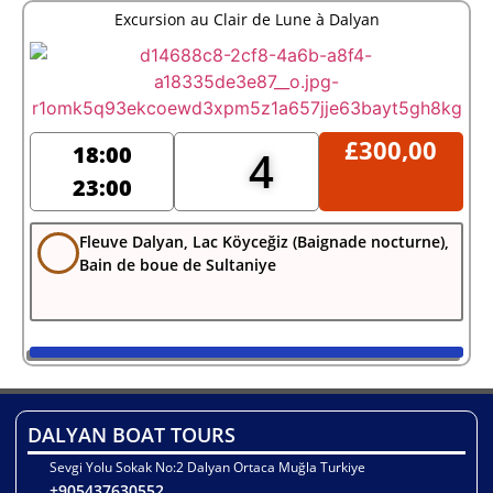
Excursion au Clair de Lune à Dalyan
£
300,00
18:00
4
23:00
Fleuve Dalyan, Lac Köyceğiz (Baignade nocturne),
Bain de boue de Sultaniye
DALYAN BOAT TOURS
Sevgi Yolu Sokak No:2 Dalyan Ortaca Muğla Turkiye
+905437630552