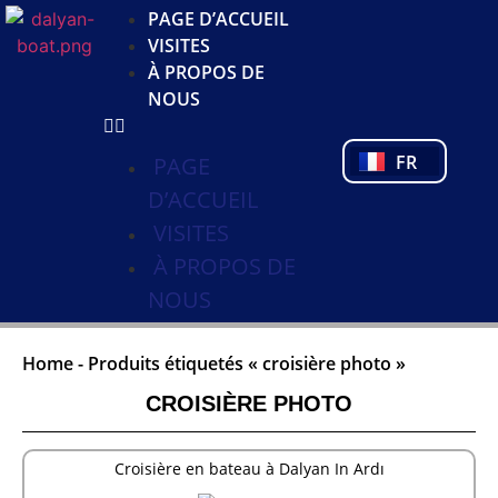
JA
PAGE D’ACCUEIL
KO
VISITES
DE
À PROPOS DE
NL
NOUS
PL
PT
FR
TR
PAGE
D’ACCUEIL
VISITES
À PROPOS DE
NOUS
Home
-
Produits étiquetés « croisière photo »
CROISIÈRE PHOTO
Croisière en bateau à Dalyan In Ardı