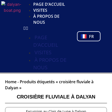
JA
PAGE D’ACCUEIL
KO
VISITES
DE
À PROPOS DE
NL
NOUS
PL
PT
FR
TR
PAGE
D’ACCUEIL
VISITES
À PROPOS DE
NOUS
Home
-
Produits étiquetés « croisière fluviale à
Dalyan »
CROISIÈRE FLUVIALE À DALYAN
Excursion au Clair de Lune à Dalyan