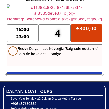
£
300,00
18:00
4
23:00
Fleuve Dalyan, Lac Köyceğiz (Baignade nocturne),
Bain de boue de Sultaniye
DALYAN BOAT TOURS
Sevgi Yolu Sokak No:2 Dalyan Ortaca Muğla Turkiye
+905437630552
info@dalyanboattours.com