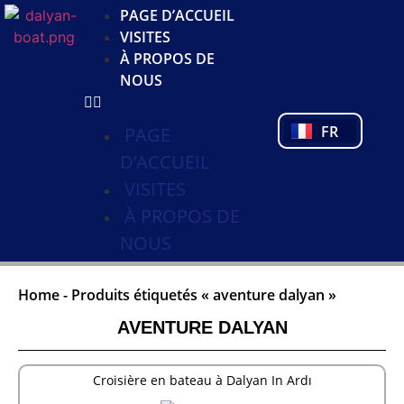
JA
PAGE D’ACCUEIL
KO
VISITES
DE
À PROPOS DE
NL
NOUS
PL
PT
FR
TR
PAGE
D’ACCUEIL
VISITES
À PROPOS DE
NOUS
Home
-
Produits étiquetés « aventure dalyan »
AVENTURE DALYAN
Croisière en bateau à Dalyan In Ardı