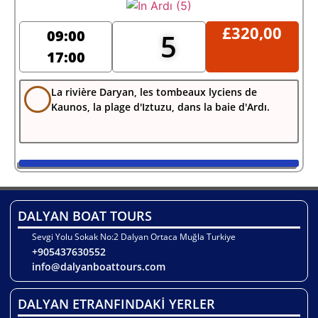
£
320,00
09:00
5
17:00
La rivière Daryan, les tombeaux lyciens de
Kaunos, la plage d'Iztuzu, dans la baie d'Ardı.
DALYAN BOAT TOURS
Sevgi Yolu Sokak No:2 Dalyan Ortaca Muğla Turkiye
+905437630552
info@dalyanboattours.com
DALYAN ETRANFINDAKİ YERLER