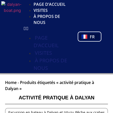
JA
PAGE D’ACCUEIL
KO
VISITES
DE
À PROPOS DE
NL
NOUS
PL
PT
FR
TR
PAGE
D’ACCUEIL
VISITES
À PROPOS DE
NOUS
Home
-
Produits étiquetés « activité pratique à
Dalyan »
ACTIVITÉ PRATIQUE À DALYAN
Excursion en bateau à Dalyan et Iztuzu Pêche aux crabes