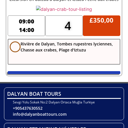
£
350,00
09:00
4
14:00
Rivière de Dalyan, Tombes rupestres lyciennes,
Chasse aux crabes, Plage d'Iztuzu
DALYAN BOAT TOURS
Sevgi Yolu Sokak No:2 Dalyan Ortaca Muğla Turkiye
+905437630552
info@dalyanboattours.com