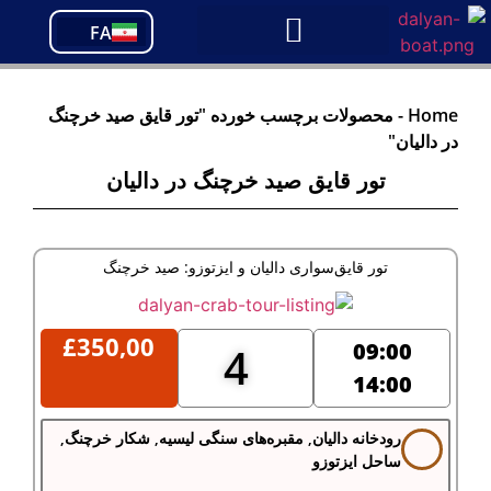
PT
FA
TR
Home
-
محصولات برچسب خورده "تور قایق صید خرچنگ
در دالیان"
تور قایق صید خرچنگ در دالیان
تور قایق‌سواری دالیان و ایزتوزو: صید خرچنگ
£
350,00
09:00
4
14:00
رودخانه دالیان, مقبره‌های سنگی لیسیه, شکار خرچنگ,
ساحل ایزتوزو