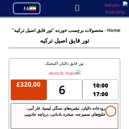
PT
FA
TR
Home
-
محصولات برچسب خورده "تور قایق اصیل ترکیه"
تور قایق اصیل ترکیه
تور قایق دالیان اکینجیک
£
320,00
10:00
6
17:00
رودخانه دالیان، مقبره‌های سنگی لیسیا، غار آبی،
خلیج‌های سمیزجه، صخره بادبانی، دریاچه جادویی