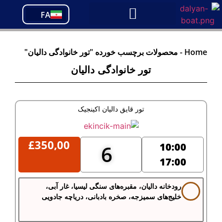
PT
FA
TR
Home
-
محصولات برچسب خورده "تور خانوادگی دالیان"
تور خانوادگی دالیان
تور قایق دالیان اکینجیک
£
350,00
10:00
6
17:00
رودخانه دالیان، مقبره‌های سنگی لیسیا، غار آبی،
خلیج‌های سمیزجه، صخره بادبانی، دریاچه جادویی