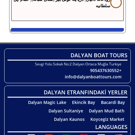
سلطانیه
DALYAN BOAT TOURS
Sevgi Yolu Sokak No:2 Dalyan Ortaca Muğla Turkiye
+905437630552
info@dalyanboattours.com
DALYAN ETRANFINDAKİ YERLER
Dalyan Magic Lake
Ekincik Bay
Bacardi Bay
Dalyan Sultaniye
Dalyan Mud Bath
Dalyan Kaunos
Koycegiz Market
LANGUAGES