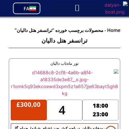
PT
FA
TR
Home
-
محصولات برچسب خورده "ترانسفر هتل دالیان"
ترانسفر هتل دالیان
تور ماه‌تاب دالیان
£
300,00
18:00
4
23:00
رودخانه دالیان, دریاچه کوئی‌جیز (شنای شبانه), حمام گِل