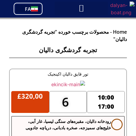
PT
FA
TR
Home
-
محصولات برچسب خورده "تجربه گردشگری
دالیان"
تجربه گردشگری دالیان
تور قایق دالیان اکینجیک
£
320,00
10:00
6
17:00
رودخانه دالیان، مقبره‌های سنگی لیسیا، غار آبی،
خلیج‌های سمیزجه، صخره بادبانی، دریاچه جادویی