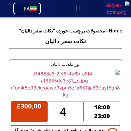
PT
FA
TR
Home
-
محصولات برچسب خورده "نکات سفر دالیان"
نکات سفر دالیان
تور ماه‌تاب دالیان
£
300,00
18:00
4
23:00
رودخانه دالیان, دریاچه کوئی‌جیز (شنای شبانه), حمام گِل