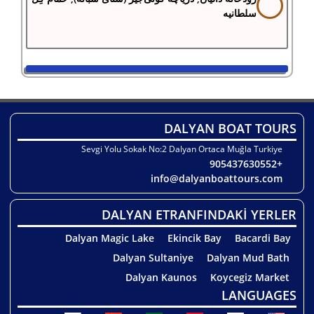
سلطانیه
DALYAN BOAT TOURS
Sevgi Yolu Sokak No:2 Dalyan Ortaca Muğla Turkiye
+905437630552
info@dalyanboattours.com
DALYAN ETRANFINDAKİ YERLER
Dalyan Magic Lake
Ekincik Bay
Bacardi Bay
Dalyan Sultaniye
Dalyan Mud Bath
Dalyan Kaunos
Koycegiz Market
LANGUAGES