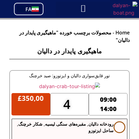
PT
FA
TR
Home
-
محصولات برچسب خورده "ماهیگیری پایدار در
دالیان"
ماهیگیری پایدار در دالیان
تور قایق‌سواری دالیان و ایزتوزو: صید خرچنگ
£
350,00
09:00
4
14:00
رودخانه دالیان, مقبره‌های سنگی لیسیه, شکار خرچنگ,
ساحل ایزتوزو