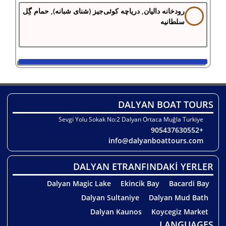
رودخانه دالیان, دریاچه کوئی‌جیز (شنای شبانه), حمام گِل
سلطانیه
DALYAN BOAT TOURS
Sevgi Yolu Sokak No:2 Dalyan Ortaca Muğla Turkiye
+905437630552
info@dalyanboattours.com
DALYAN ETRANFINDAKİ YERLER
Dalyan Magic Lake
Ekincik Bay
Bacardi Bay
Dalyan Sultaniye
Dalyan Mud Bath
Dalyan Kaunos
Koycegiz Market
LANGUAGES