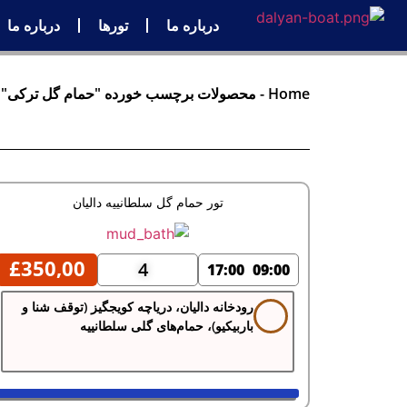
درباره ما
تورها
درباره ما
Home
-
محصولات برچسب خورده "حمام گل ترکی"
تور حمام گل سلطانییه دالیان
£
350,00
4
17:00
09:00
رودخانه دالیان، دریاچه کویجگیز (توقف شنا و
باربیکیو)، حمام‌های گلی سلطانییه