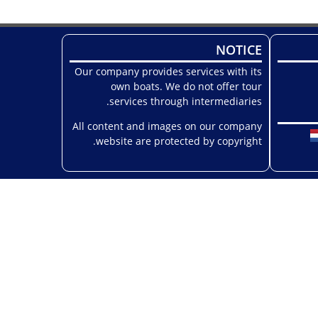
NOTICE
Our company provides services with its
own boats. We do not offer tour
services through intermediaries.
All content and images on our company
website are protected by copyright.