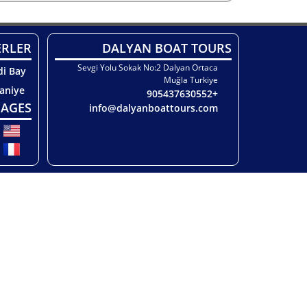
ERLER
DALYAN BOAT TOURS
Sevgi Yolu Sokak No:2 Dalyan Ortaca
di Bay
Muğla Turkiye
taniye
+905437630552
AGES
info@dalyanboattours.com