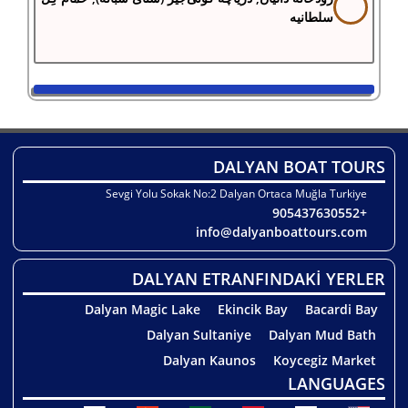
سلطانیه
DALYAN BOAT TOURS
Sevgi Yolu Sokak No:2 Dalyan Ortaca Muğla Turkiye
+905437630552
info@dalyanboattours.com
DALYAN ETRANFINDAKİ YERLER
Dalyan Magic Lake
Ekincik Bay
Bacardi Bay
Dalyan Sultaniye
Dalyan Mud Bath
Dalyan Kaunos
Koycegiz Market
LANGUAGES