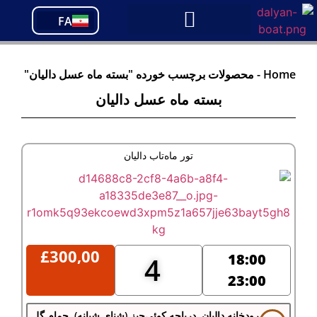
PT
FA
TR
Home
-
محصولات برچسب خورده "بسته ماه عسل دالیان"
بسته ماه عسل دالیان
تور ماه‌تاب دالیان
£
300,00
18:00
4
23:00
رودخانه دالیان, دریاچه کوئی‌جیز (شنای شبانه), حمام گِل