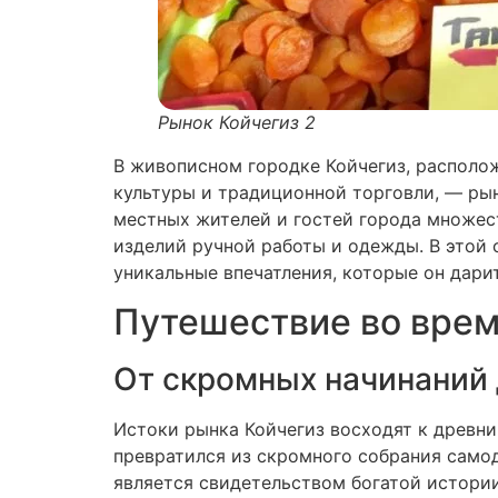
Рынок Койчегиз 2
В живописном городке Койчегиз, располо
культуры и традиционной торговли, — ры
местных жителей и гостей города множес
изделий ручной работы и одежды. В этой 
уникальные впечатления, которые он дарит
Путешествие во вре
От скромных начинаний 
Истоки рынка Койчегиз восходят к древн
превратился из скромного собрания само
является свидетельством богатой истории