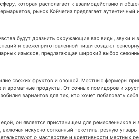
сферу, которая располагает к взаимодействию и общен
рмаркетов, рынок Койчегиз предлагает аутентичный и
чувства будут дразнить окружающие вас виды, звуки и 
специй и свежеприготовленной пищи создают сенсорн
нарных изысков, предлагающая широкий выбор сезонны
илие свежих фруктов и овощей. Местные фермеры прив
е и ароматные продукты. От сочных помидоров и хрус
зобилия вариантов для тех, кто хочет побаловать себя
о едой, он является пристанищем для ремесленников и
включая искусно сотканный текстиль, резную утварь 
детельствуют о мастерстве и креативности местных р