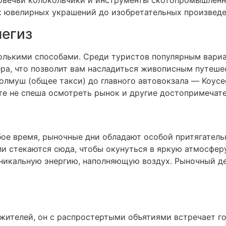
 овечьи колокольчики и инструменты скотопромышленни
 ювелирных украшений до изобретательных произведе
чегиз
олькими способами. Среди туристов популярным вариан
ера, что позволит вам насладиться живописным путеш
олмуш (общее такси) до главного автовокзала — Koyceg
ете не спеша осмотреть рынок и другие достопримечат
бое время, рыночные дни обладают особой притягатель
ли стекаются сюда, чтобы окунуться в яркую атмосфер
уникальную энергию, наполняющую воздух. Рыночный де
 жителей, он с распростертыми объятиями встречает г