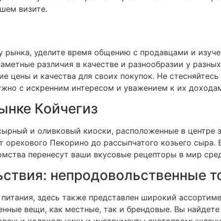
шем визите.
у рынка, уделите время общению с продавцами и изуч
заметные различия в качестве и разнообразии у разны
е цены и качества для своих покупок. Не стесняйтесь
нужно с искренним интересом и уважением к их дохода
ынке Койчегиз
 сырный и оливковый киоски, расположенные в центре 
 орехового Пекорино до рассыпчатого козьего сыра. В
омства перенесут ваши вкусовые рецепторы в мир ср
ьствия: непродовольственные т
 питания, здесь также представлен широкий ассортим
нные вещи, как местные, так и брендовые. Вы найдете 