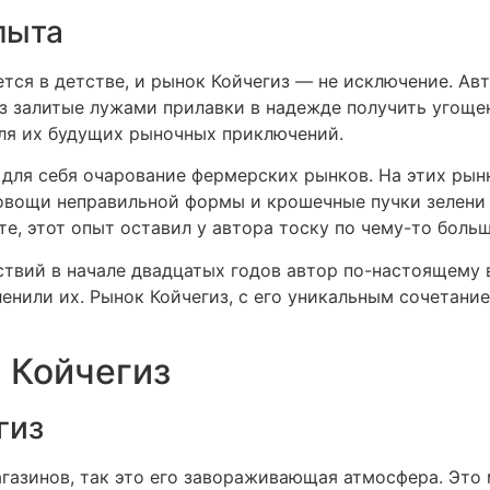
пыта
тся в детстве, и рынок Койчегиз — не исключение. Ав
ез залитые лужами прилавки в надежде получить угоще
ля их будущих рыночных приключений.
для себя очарование фермерских рынков. На этих рынк
овощи неправильной формы и крошечные пучки зелени п
е, этот опыт оставил у автора тоску по чему-то боль
твий в начале двадцатых годов автор по-настоящему 
енили их. Рынок Койчегиз, с его уникальным сочетание
 Койчегиз
гиз
агазинов, так это его завораживающая атмосфера. Это