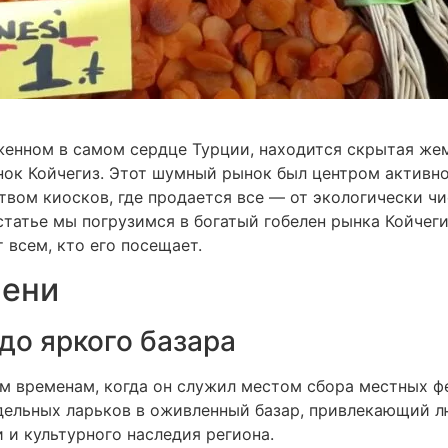
женном в самом сердце Турции, находится скрытая же
нок Койчегиз. Этот шумный рынок был центром активно
твом киосков, где продается все — от экологически ч
статье мы погрузимся в богатый гобелен рынка Койчеги
 всем, кто его посещает.
мени
до яркого базара
им временам, когда он служил местом сбора местных ф
дельных ларьков в оживленный базар, привлекающий лю
 и культурного наследия региона.