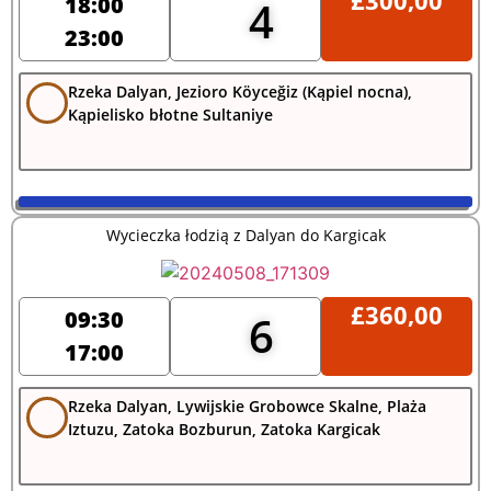
£
300,00
18:00
4
23:00
Rzeka Dalyan, Jezioro Köyceğiz (Kąpiel nocna),
Kąpielisko błotne Sultaniye
Wycieczka łodzią z Dalyan do Kargicak
£
360,00
09:30
6
17:00
Rzeka Dalyan, Lywijskie Grobowce Skalne, Plaża
Iztuzu, Zatoka Bozburun, Zatoka Kargicak