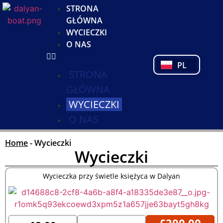
KO
STRONA
DE
GŁÓWNA
NL
WYCIECZKI
FR
O NAS
PT
PL
TR
STRONA
GŁÓWNA
WYCIECZKI
O NAS
Home
-
Wycieczki
Wycieczki
Wycieczka przy świetle księżyca w Dalyan