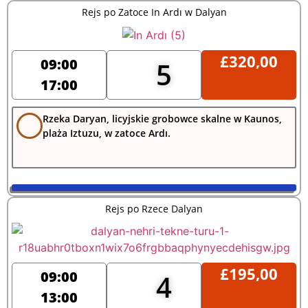
Rejs po Zatoce In Ardı w Dalyan
£
320,00
09:00
5
17:00
Rzeka Daryan, licyjskie grobowce skalne w Kaunos,
plaża Iztuzu, w zatoce Ardı.
Rejs po Rzece Dalyan
£
195,00
09:00
4
13:00