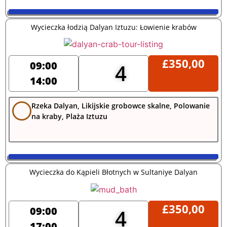
Wycieczka łodzią Dalyan Iztuzu: Łowienie krabów
£
350,00
09:00
4
14:00
Rzeka Dalyan, Likijskie grobowce skalne, Polowanie
na kraby, Plaża Iztuzu
Wycieczka do Kąpieli Błotnych w Sultaniye Dalyan
£
350,00
09:00
4
17:00