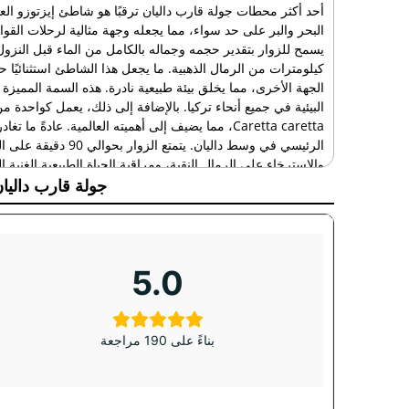
أحد أكثر محطات جولة قارب داليان ترقبًا هو شاطئ إيزتوزو العال
البحر والبر على حد سواء، مما يجعله وجهة مثالية لرحلات القوارب
كيلومترات من الرمال الذهبية. ما يجعل هذا الشاطئ استثنائيًا حق
الجهة الأخرى، مما يخلق بيئة طبيعية نادرة. هذه السمة المميزة 
البيئية في جميع أنحاء تركيا. بالإضافة إلى ذلك، يعمل كواحدة من
الرئيسي في وسط داليان.
والاسترخاء على الرمال النقية، ومراقبة الحياة الطبيعية الغنية 
الاسترخاء والمغامرة والتعليم البيئي، مما يجعله ذروة عطلات ال
جولة قارب داليان
شاطئ إيزتوزو: قلب الحياة الطبيعية
شاطئ إيزتوزو هو عجيبة طبيعية فريدة تقع في منطقة أورتاجا ب
البالغ طوله 4.5 كيلومترات واحدًا من أندر الشواطئ وأكث
5.0
إحدى السمات الأكثر ملاحظةً في هذا الشاطئ هي التعايش المتناغم ب
الحياة البحرية والبرية المتنوعة. هذه الخاصية الاستثنائية تجعل إ
بصريًا في تركيا.
بناءً على 190 مراجعة
الأهمية البيئية للشاطئ
يمتاز شاطئ إيزتوزو ليس فقط بجماله المذهل، بل أيضًا بالنظام
كموطن حيوي للعديد من أنواع النباتات والحيوانات، مما يخلق ن