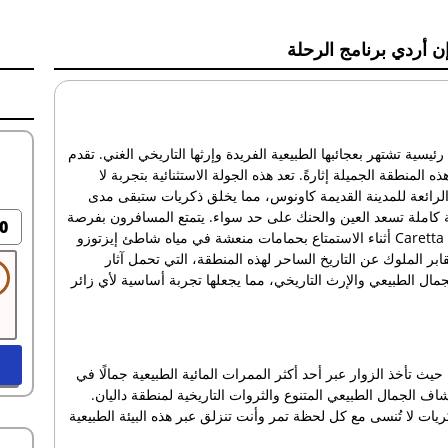
ن أردي برنامج الرحلة
يسية تشتهر بعجائبها الطبيعية الفريدة وإرثها التاريخي الغني. تقدم
المنطقة الجميلة إثارةً. تعد هذه الجولة الاستثنائية بتجربة لا
ر الرائعة للمدينة القديمة كاونوس، مما يخلق ذكريات ستبقى مدى
ة كاملة تسعد العين والحنك على حد سواء. يتمتع المسافرون بفرصة
0
نادرة لرؤية مناطق تفريخ السلاحف المهددة بالانقراض Caretta caretta أثناء الاستمتاع بحمامات منعشة في مياه شاطئ إيزتوزو
ابر الملوك عن التاريخ الساحر لهذه المنطقة، التي تحمل آثار
الجمال الطبيعي والإرث التاريخي، مما يجعلها تجربة أساسية لأي زائر
ث تأخذ الزوار عبر أحد أكثر الممرات المائية الطبيعية جمالًا في
اف الجمال الطبيعي المتنوع والثروات التاريخية لمنطقة داليان.
ريات لا تُنسى مع كل لحظة تمر وأنت تنزلق عبر هذه البيئة الطبيعية