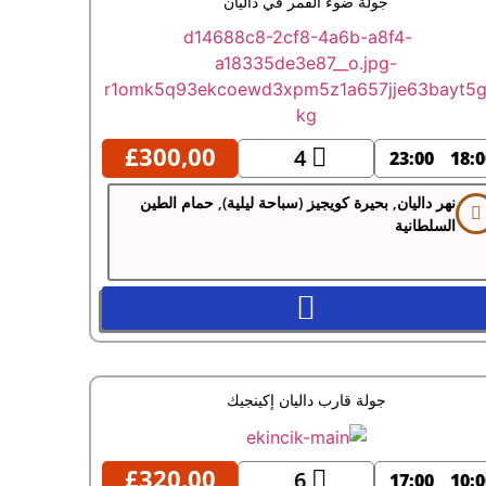
جولة ضوء القمر في داليان
£
300,00
4
23:00
18:0
نهر داليان, بحيرة كويجيز (سباحة ليلية), حمام الطين
السلطانية
جولة قارب داليان إكينجيك
£
320,00
6
17:00
10:0