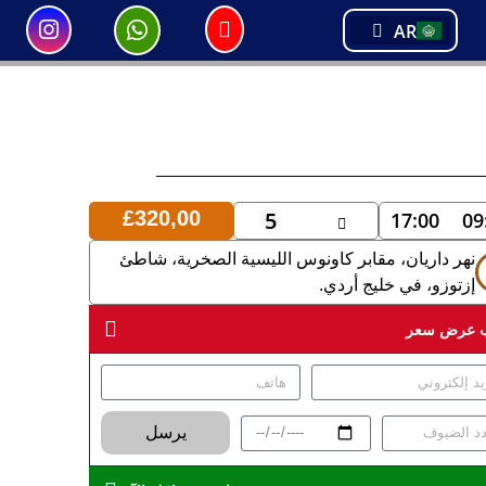
PT
AR
TR
5
£
320,00
17:00
09
نهر داريان، مقابر كاونوس الليسية الصخرية، شاطئ
إزتوزو، في خليج أردي.
 عرض سعر
يرسل