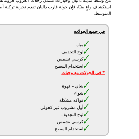
من وسط مدينة داليان وخيارات تشمل رحلات الغروب الرومانسية
استكشاف واعٍ بيئيًا، فإن جولة قارب داليان تقدم تجربة تركية
المتوسط.
في جميع الجولات
مياه
لوح التجديف
كرسي تشمس
استخدام السطح
* في الجولات مع وجبات
شاي – قهوة
شواء
فواكه مشكلة
أول مشروب غير كحولي
لوح التجديف
كرسي تشمس
استخدام السطح