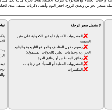
 ورحلات العشاء مع المأكولات التركية الأصيلة، هناك تجربة مثالية لكل مسا
 أصيلة تسحر الحواس وتغذي الروح. احجز اليوم وأنشئ ذكريات ستبقى مدى الحياة
لا يشمل سعر الرحلة
تفا
يتكو
المشروبات الكحولية أو غير الكحولية على متن
للاستخدام
السفينة
رسوم دخول المتاحف والمواقع التاريخية والينابيع
يحت
الحرارية وحمامات الطين (للجولات المشمولة)
الر
رقائق البطاطس أو رقائق الذرة
المشروبات المعلبة أو المعبأة في زجاجات
توج
المكسرات
وال