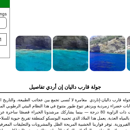
ngs.
جولة قارب داليان إن أردي تفاصيل
ت خضراء زمردية ويزدهر تنوع طيور متنوع في هذا النظام البيئي الرطوبي المح
في الصخر بشكل مهيب، منحوتة بشكل درامي في المنحدرات ذات الزاوية 80 درجة — بينما يشارك