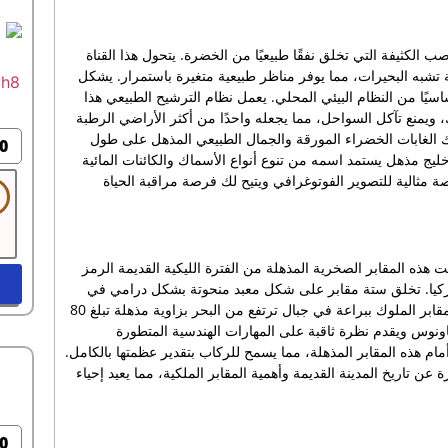
صب الكثيفة التي تخلق نفقًا طبيعيًا من الخضرة. يتحول هذا القناة
م واسعة تشبه البحيرات، مما يوفر مناظر طبيعية متغيرة باستمرار. يشكل
عمق يتراوح بين 2.5 و3 أمتار، جزءًا أساسيًا من النظام البيئي المحلي. يعمل نظام الترشيح الطبيعي هذا
، ويمنع تآكل السواحل، مما يجعله واحدًا من أكثر الأراضي الرطبة
رك الغابات الخضراء المورقة والجمال الطبيعي المذهل على طول
0
 خليج مذهل يستمد اسمه من تنوع أنواع الأسماك والكائنات المائية
 مثالية للتصوير الفوتوغرافي ويتيح لك فرصة مراقبة الحياة
هذه المقابر الصخرية المذهلة من الفترة الليكية القديمة الرمز
في تركيا. تخلق ستة مقابر على شكل معبد منحوتة بشكل درامي في
المنحدرات الشاهقة جوًا سحريًا تقريبًا يسحر كل زائر. تم نحت مقابر الملوك ببراعة في جبال ترتفع من البحر بزاوية مذهلة تبلغ 80
اونوس ويقدم نظرة ثاقبة على المهارات الهندسية المتطورة
قف القوارب عادةً لمدة 20 دقيقة تقريبًا أمام هذه المقابر المذهلة، مما يسمح للركاب بتقدير عظمتها بالكامل.
تاريخ المدينة القديمة وأهمية المقابر الملكية، مما يعيد إحياء
0