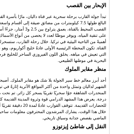
الإبحار بين القصب
تبدأ جولة القارب برحلة سحرية عبر قناة داليان، مارًا بأسرة الق
البالغ طولها 7.5 كيلومترات من مضائق ضيقة إلى أقسا
القصب المحيط بالقناة، ب
على تنقية المياه، ويوفر موطنًا لعدد لا يحصى من أنواع الأسماك
أهميةً من الناحية البيئية في تركيا. خلال رحلة القارب، ستسح
القناة. تكون المحطة الرئيسية الأولى عادةً خليج أكواريوم، وهو
التي تعيش في مياهه. يخلق اللون الفيروزي الساحر للخليج فرصة
البحرية في موطنها الطبيعي.
منظر مقابر الملوك
أحد أبرز معالم خط سير الجولة بلا شك هو مقابر الملوك. أصبحت 
الشهير لداليان وتمثل واحدة من أكثر المواقع الأثرية إثارةً 
درجة. يعرض هذا المشهد الدرامي قوة وثروة المدينة القديمة ك
للحضارات القديمة. تتو
خلال هذا الوقت، يشارك المرشدون المحترفون معلومات ساحرة عن 
الماضي بقصص جذابة وسياق تاريخي.
النقل إلى شاطئ إيزتوزو