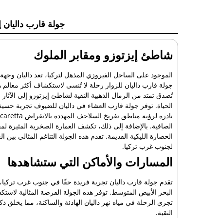
جولة قارب داليان إ
شاطئ إيزتوزو ومقابر الملوك
الموجود على الساحل الفيروزي المذهل لتركيا، تعد داليان وجهة رئ
جولة قارب داليان للزوار رحلة لا تُنسى لاستكشاف أكثر معالم هذه 
تُصدق تمتد من الرمال الذهبية النقية لشاطئ إيزتوزو إلى الآثا
الحياة. توفر جولة قارب العشاء في داليان للضيوف تجربة حسي
الصافية. بالإضافة إلى ذلك، تكشف العمارة الصخرية المثيرة لمق
الحضارة الليكية القديمة. تقدم هذه الجولة التناغم المثالي بين 
لجنوب غرب تركيا.
المسارات والأماكن التي ستشاهدها
تقدم جولة قارب داليان تجربة فريدة حقًا في جنوب غرب تركيا، حي
البحر الأبيض المتوسط. توفر هذه الجولة الفرصة المثالية لاستكش
تجري الرحلة في مياه نهر داليان الهادئة والساكنة، مما يخلق ذك
النقية.