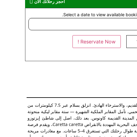
احجز رحلاتك الآن
Select a date to view available booki
Reservate Now !
انطلق في رحلة مذهلة عبر الساحل الفيروزي البكر لتركيا مع جولة قارب داليان-إناردي مغامرة لا تُنسى تجمع بين عجائب الطبيعة، والتاريخ القديم، والاسترخاء الهادئ. انزلق بسلام عبر 7.5 كيلومترات من
مي. تأمل المقابر الملكية الشهيرة — ستة مقابر ليكية منحوتة
ك مرشدونا الخبراء قصصًا ساحرة عن المدينة القديمة كاونوس. بعد ذلك، اصل إلى شاطئ إيزتوزو
العالمي، وهو جنة ذهبية بطول 4.5 كيلومترات حيث يلتقي البحر بالمياه العذبة. يعمل هذا الملاذ الذي تحميه اليونسكو كمنطقة تفريخ حيوية للسلاحف البحرية المهددة بالانقراض Caretta caretta، ويقدم فرصة
نادرة لمشاهدة معجزة الطبيعة أثناء السباحة في مياهه الزرقاء الفيروزية. توفر قواربنا الخشبية المريحة الظل والمشروبات والتعليقات المعرفية طوال رحلتك التي تستغرق 4–5 ساعات. مع مغادرات مريحة