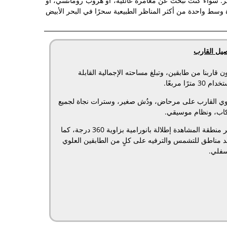
فر. سواء كنت تبحث عن مغامرة عائلية، أو هروب رومانسي، أو
 وسط واحدة من أكثر المناظر الطبيعية سحرًا في البحر الأبيض
صيل القارب
ن قاربنا من طابقين، وتبلغ مساحته الإجمالية القابلة
 30 مترًا مربعًا.
وي القارب على مرحاض، ودُش صغير، وسترات نجاة لجميع
كاب، ونظام موسيقي.
توفر منطقة المشاهدة إطلالة بانورامية بزاوية 360 درجة، كما
د مناطق للتشمس والترفيه على كلٍ من الطابقين العلوي
سفلي.