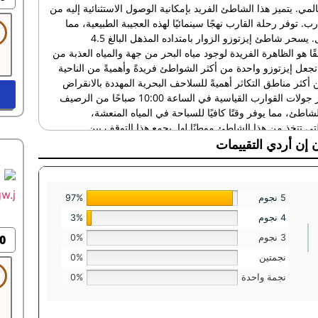
مي. يتميز هذا الشاطئ الفريد بإمكانية الوصول الاستثنائية إليه من
. توفر رحلة القارب نهجًا سينمائيًا لهذه العجيبة الطبيعية، مما
يسمح للزوار بتقدير حجمه وجماله بالكامل من الماء قبل النزول. يسحر شاطئ إيزتوزو الزوار بامتداده المذهل البالغ 4.5
ًا هو الظاهرة الفريدة لوجود مياه البحر من جهة والمياه العذبة من
تجعل إيزتوزو واحدة من أكثر الشواطئ فريدةً وأهميةً من الناحية
 أكثر مناطق التكاثر أهميةً للسلاحف البحرية المهددة بالانقراض
Caretta caretta، مما يضيف إلى أهميته العالمية. عادةً ما تغادر جولات القوارب القياسية في الساعة 10:00 صباحًا من الرصيف
 يتمتع الزوار بحوالي 90 دقيقة على الشاطئ، مما يوفر وقتًا كافيًا للسباحة في المياه المنعشة،
التي تتخذ من هذا الشاطئ موطنًا لها. يجمع هذا التوقف بين
عديد من الزوار في تركيا.
 إن أردي التقييمات
مقاطعة موغلا، في جنوب غرب تركيا. يُعتبر هذا الشاطئ الذهبي
5 نجوم
97%
رها أهميةً من الناحية البيئية في منطقة البحر الأبيض المتوسط بأكملها.
4 نجوم
3%
ين مياه البحر والمياه العذبة، مما يخلق نظامًا بيئيًا فريدًا يدعم
0
3 نجوم
0%
يزتوزو واحدًا من أكثر الشواطئ أهميةً من الناحية العلمية وجاذبيةً
نجمتين
0%
نجمة واحدة
0%
 البيئي الغني بشكل لا يُصدق الذي يدعمه ويحميه. يعمل الشاطئ
قطة ساخنة للتنوع البيولوجي تجذب عشاق الطبيعة من جميع أنحاء