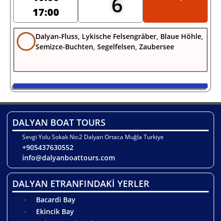
6
17:00
Dalyan-Fluss, Lykische Felsengräber, Blaue Höhle,
Semizce-Buchten, Segelfelsen, Zaubersee
DALYAN BOAT TOURS
Sevgi Yolu Sokak No:2 Dalyan Ortaca Muğla Turkiye
+905437630552
info@dalyanboattours.com
DALYAN ETRANFINDAKİ YERLER
Bacardi Bay
Ekincik Bay