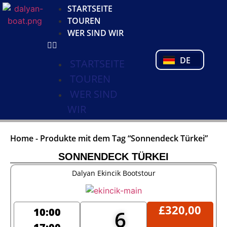
KO
STARTSEITE
NL
TOUREN
FR
WER SIND WIR
PL
PT
DE
TR
STARTSEITE
TOUREN
WER SIND
WIR
Home
-
Produkte mit dem Tag “Sonnendeck Türkei”
SONNENDECK TÜRKEI
Dalyan Ekincik Bootstour
£
320,00
10:00
6