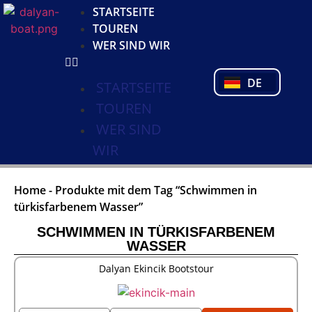
KO
STARTSEITE
NL
TOUREN
FR
WER SIND WIR
PL
PT
DE
TR
STARTSEITE
TOUREN
WER SIND
WIR
Home
-
Produkte mit dem Tag “Schwimmen in
türkisfarbenem Wasser”
SCHWIMMEN IN TÜRKISFARBENEM
WASSER
Dalyan Ekincik Bootstour