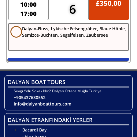
£
350,00
10:00
6
17:00
Dalyan-Fluss, Lykische Felsengräber, Blaue Höhle,
Semizce-Buchten, Segelfelsen, Zaubersee
DALYAN BOAT TOURS
Sevgi Yolu Sokak No:2 Dalyan Ortaca Muğla Turkiye
+905437630552
info@dalyanboattours.com
DALYAN ETRANFINDAKİ YERLER
Bacardi Bay