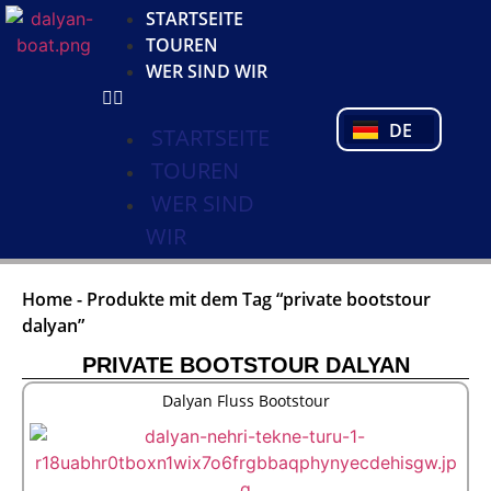
KO
STARTSEITE
NL
TOUREN
FR
WER SIND WIR
PL
PT
DE
TR
STARTSEITE
TOUREN
WER SIND
WIR
Home
-
Produkte mit dem Tag “private bootstour
dalyan”
PRIVATE BOOTSTOUR DALYAN
Dalyan Fluss Bootstour