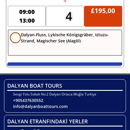
£
195,00
09:00
4
13:00
Dalyan-Fluss, Lykische Königsgräber, Iztuzu-
Strand, Magischer See (Alagöl)
DALYAN BOAT TOURS
Sevgi Yolu Sokak No:2 Dalyan Ortaca Muğla Turkiye
+905437630552
info@dalyanboattours.com
DALYAN ETRANFINDAKİ YERLER