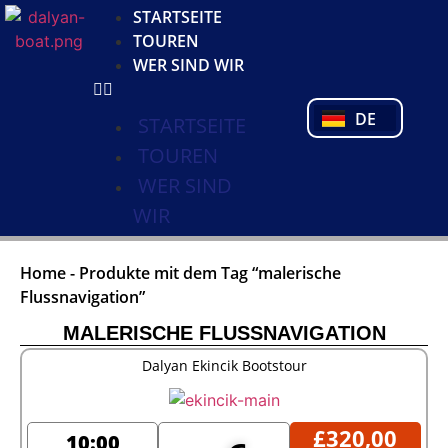
KO
STARTSEITE
NL
TOUREN
FR
WER SIND WIR
PL
PT
DE
TR
STARTSEITE
TOUREN
WER SIND
WIR
Home
-
Produkte mit dem Tag “malerische
Flussnavigation”
MALERISCHE FLUSSNAVIGATION
Dalyan Ekincik Bootstour
£
320,00
10:00