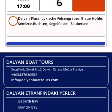
6
17:00
Dalyan-Fluss, Lykische Felsengräber, Blaue Höhle,
Semizce-Buchten, Segelfelsen, Zaubersee
DALYAN BOAT TOURS
Sevgi Yolu Sokak No:2 Dalyan Ortaca Muğla Turkiye
+905437630552
info@dalyanboattours.com
DALYAN ETRANFINDAKİ YERLER
Bacardi Bay
Ekincik Bay