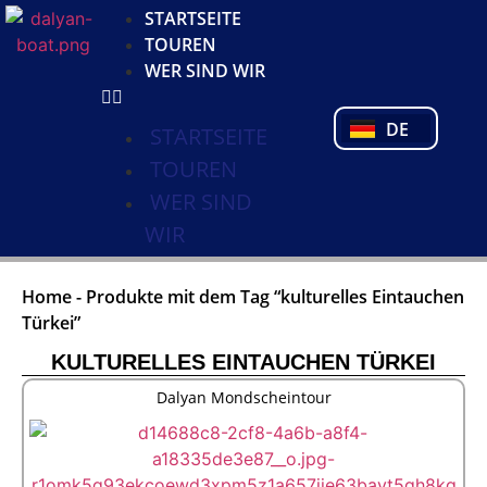
KO
STARTSEITE
NL
TOUREN
FR
WER SIND WIR
PL
PT
DE
TR
STARTSEITE
TOUREN
WER SIND
WIR
Home
-
Produkte mit dem Tag “kulturelles Eintauchen
Türkei”
KULTURELLES EINTAUCHEN TÜRKEI
Dalyan Mondscheintour