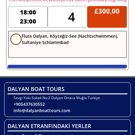
£
300,00
18:00
4
23:00
Fluss Dalyan, Köyceğiz-See (Nachtschwimmen),
Sultaniye Schlammbad
DALYAN BOAT TOURS
Sevgi Yolu Sokak No:2 Dalyan Ortaca Muğla Turkiye
+905437630552
info@dalyanboattours.com
DALYAN ETRANFINDAKİ YERLER