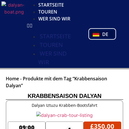
KO
STARTSEITE
NL
TOUREN
FR
WER SIND WIR
PL
PT
DE
TR
STARTSEITE
TOUREN
WER SIND
WIR
Home
-
Produkte mit dem Tag “Krabbensaison
Dalyan”
KRABBENSAISON DALYAN
Dalyan Iztuzu Krabben-Bootsfahrt
£
350,00
09:00