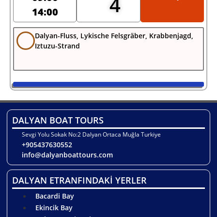
4
14:00
Dalyan-Fluss, Lykische Felsgräber, Krabbenjagd,
Iztuzu-Strand
DALYAN BOAT TOURS
Sevgi Yolu Sokak No:2 Dalyan Ortaca Muğla Turkiye
+905437630552
info@dalyanboattours.com
DALYAN ETRANFINDAKİ YERLER
Bacardi Bay
Ekincik Bay