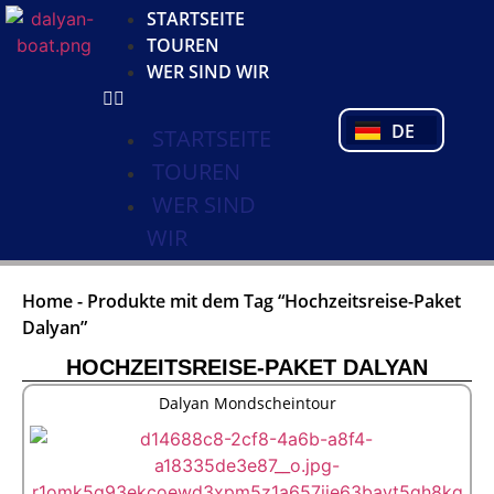
KO
STARTSEITE
NL
TOUREN
FR
WER SIND WIR
PL
PT
DE
TR
STARTSEITE
TOUREN
WER SIND
WIR
Home
-
Produkte mit dem Tag “Hochzeitsreise-Paket
Dalyan”
HOCHZEITSREISE-PAKET DALYAN
Dalyan Mondscheintour