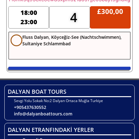
£
300,00
18:00
4
23:00
Fluss Dalyan, Köyceğiz-See (Nachtschwimmen),
Sultaniye Schlammbad
DALYAN BOAT TOURS
Sevgi Yolu Sokak No:2 Dalyan Ortaca Muğla Turkiye
+905437630552
info@dalyanboattours.com
DALYAN ETRANFINDAKİ YERLER