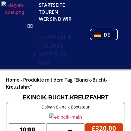
KO
STARTSEITE
NL
TOUREN
FR
WER SIND WIR
PL
PT
DE
TR
STARTSEITE
TOUREN
WER SIND
WIR
Home
-
Produkte mit dem Tag “Ekincik-Bucht-
Kreuzfahrt”
EKINCIK-BUCHT-KREUZFAHRT
Dalyan Ekincik Bootstour
£
320,00
10:00