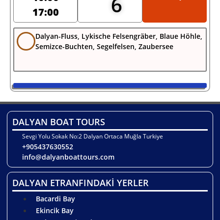
6
17:00
Dalyan-Fluss, Lykische Felsengräber, Blaue Höhle,
Semizce-Buchten, Segelfelsen, Zaubersee
DALYAN BOAT TOURS
Sevgi Yolu Sokak No:2 Dalyan Ortaca Muğla Turkiye
+905437630552
info@dalyanboattours.com
DALYAN ETRANFINDAKİ YERLER
Bacardi Bay
Ekincik Bay