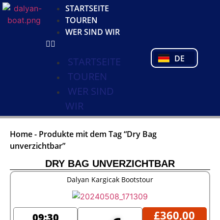
KO
STARTSEITE
NL
TOUREN
FR
WER SIND WIR
PL
PT
DE
TR
STARTSEITE
TOUREN
WER SIND
WIR
Home
-
Produkte mit dem Tag “Dry Bag
unverzichtbar”
DRY BAG UNVERZICHTBAR
Dalyan Kargicak Bootstour
£
360,00
09:30