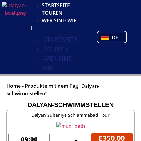
KO
STARTSEITE
NL
TOUREN
FR
WER SIND WIR
PL
PT
DE
TR
STARTSEITE
TOUREN
WER SIND
WIR
Home
-
Produkte mit dem Tag “Dalyan-
Schwimmstellen”
DALYAN-SCHWIMMSTELLEN
Dalyan Sultaniye Schlammabad-Tour
£
350,00
09:00