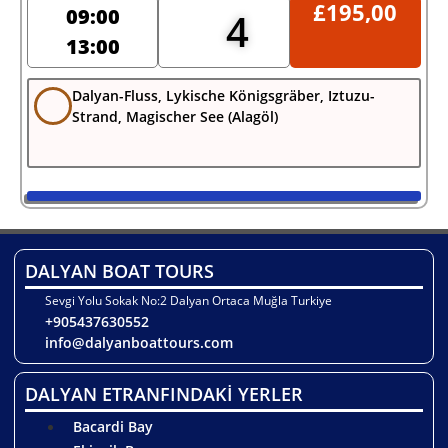
£
195,00
09:00
4
13:00
Dalyan-Fluss, Lykische Königsgräber, Iztuzu-
Strand, Magischer See (Alagöl)
DALYAN BOAT TOURS
Sevgi Yolu Sokak No:2 Dalyan Ortaca Muğla Turkiye
+905437630552
info@dalyanboattours.com
DALYAN ETRANFINDAKİ YERLER
Bacardi Bay