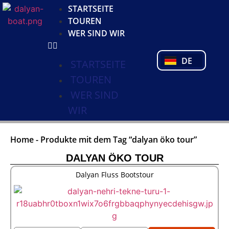
KO
STARTSEITE
NL
TOUREN
FR
WER SIND WIR
PL
PT
DE
TR
STARTSEITE
TOUREN
WER SIND
WIR
Home
-
Produkte mit dem Tag “dalyan öko tour”
DALYAN ÖKO TOUR
Dalyan Fluss Bootstour