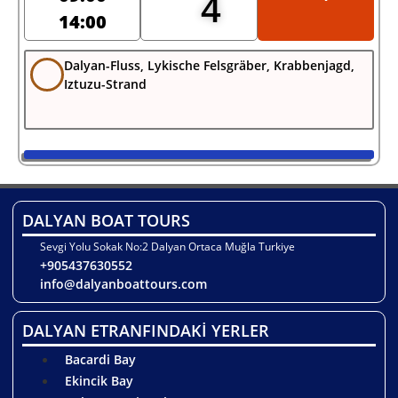
4
14:00
Dalyan-Fluss, Lykische Felsgräber, Krabbenjagd,
Iztuzu-Strand
DALYAN BOAT TOURS
Sevgi Yolu Sokak No:2 Dalyan Ortaca Muğla Turkiye
+905437630552
info@dalyanboattours.com
DALYAN ETRANFINDAKİ YERLER
Bacardi Bay
Ekincik Bay