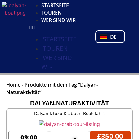
KO
STARTSEITE
NL
TOUREN
FR
WER SIND WIR
PL
PT
DE
TR
STARTSEITE
TOUREN
WER SIND
WIR
Home
-
Produkte mit dem Tag “Dalyan-
Naturaktivität”
DALYAN-NATURAKTIVITÄT
Dalyan Iztuzu Krabben-Bootsfahrt
£
350,00
09:00