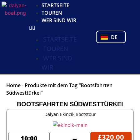
KO
STARTSEITE
NL
TOUREN
FR
WER SIND WIR
PL
PT
DE
TR
STARTSEITE
TOUREN
WER SIND
WIR
Home
-
Produkte mit dem Tag “Bootsfahrten
Südwesttürkei”
BOOTSFAHRTEN SÜDWESTTÜRKEI
Dalyan Ekincik Bootstour
£
320,00
10:00