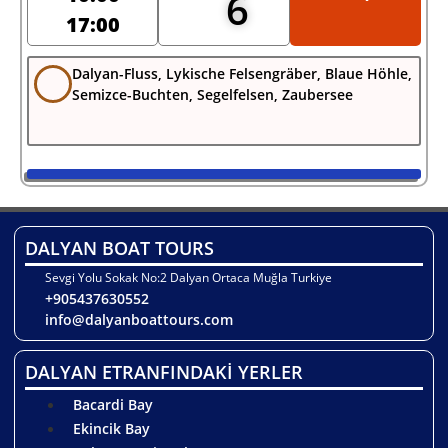
6
17:00
Dalyan-Fluss, Lykische Felsengräber, Blaue Höhle,
Semizce-Buchten, Segelfelsen, Zaubersee
DALYAN BOAT TOURS
Sevgi Yolu Sokak No:2 Dalyan Ortaca Muğla Turkiye
+905437630552
info@dalyanboattours.com
DALYAN ETRANFINDAKİ YERLER
Bacardi Bay
Ekincik Bay