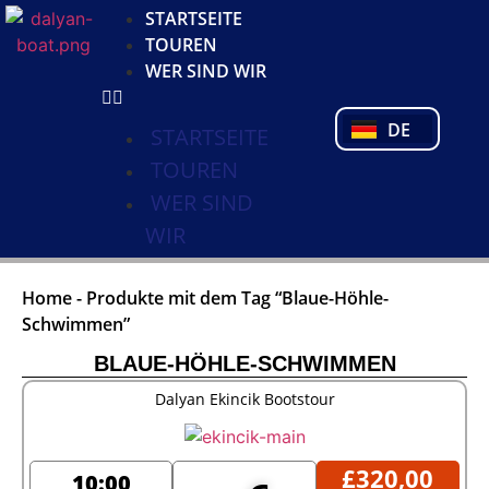
KO
STARTSEITE
NL
TOUREN
FR
WER SIND WIR
PL
PT
DE
TR
STARTSEITE
TOUREN
WER SIND
WIR
Home
-
Produkte mit dem Tag “Blaue-Höhle-
Schwimmen”
BLAUE-HÖHLE-SCHWIMMEN
Dalyan Ekincik Bootstour
£
320,00
10:00