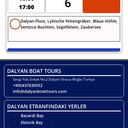
6
17:00
Dalyan-Fluss, Lykische Felsengräber, Blaue Höhle,
Semizce-Buchten, Segelfelsen, Zaubersee
DALYAN BOAT TOURS
Sevgi Yolu Sokak No:2 Dalyan Ortaca Muğla Turkiye
+905437630552
info@dalyanboattours.com
DALYAN ETRANFINDAKİ YERLER
Bacardi Bay
Ekincik Bay