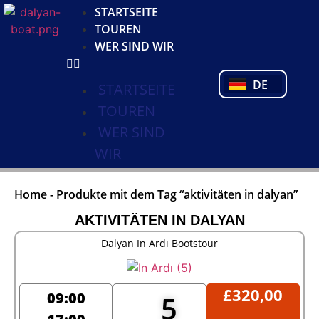
KO
STARTSEITE
NL
TOUREN
FR
WER SIND WIR
PL
PT
DE
TR
STARTSEITE
TOUREN
WER SIND
WIR
Home
-
Produkte mit dem Tag “aktivitäten in dalyan”
AKTIVITÄTEN IN DALYAN
Dalyan In Ardı Bootstour
£
320,00
09:00
5