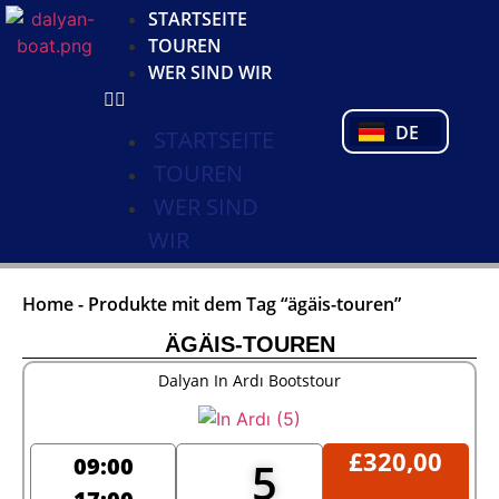
KO
STARTSEITE
NL
TOUREN
FR
WER SIND WIR
PL
PT
DE
TR
STARTSEITE
TOUREN
WER SIND
WIR
Home
-
Produkte mit dem Tag “ägäis-touren”
ÄGÄIS-TOUREN
Dalyan In Ardı Bootstour
£
320,00
09:00
5