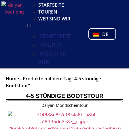
KO
STARTSEITE
NL
TOUREN
FR
WER SIND WIR
PL
PT
DE
TR
STARTSEITE
TOUREN
WER SIND
WIR
Home
-
Produkte mit dem Tag “4-5 stündige
Bootstour”
4-5 STÜNDIGE BOOTSTOUR
Dalyan Mondscheintour