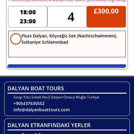
£
300,00
18:00
4
23:00
Fluss Dalyan, Köyceğiz-See (Nachtschwimmen),
Sultaniye Schlammbad
DALYAN BOAT TOURS
Sevgi Yolu Sokak No:2 Dalyan Ortaca Muğla Turkiye
+905437630552
info@dalyanboattours.com
DALYAN ETRANFINDAKİ YERLER